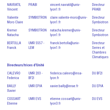
NAVRATIL
PRABI
vincent.navratil@univ-
Directeur
Vincent
lyon1.fr
PRABI
Valiente
SYMBIOTRON
claire.valiente-moro@univ-
Directeur
Moro Claire
lyon1.fr
Symbiotron
Kremer
SYMBIOTRON
natacha.kremer@univ-
Directeur
Natacha
lyon1.fr
Symbiotron
BERTOLLA
UMR 5557 -
franck.bertolla@univ-
Directeur
Franck
LEM
lyon1.fr
Serres et
Chambres
Climatiques
Directeurs/trices d'Unité
CALEVRO
UMR 203 -
federica.calevro@insa-
DU BF2I
Federica
BF2I
lyon.fr
BAILLY
UMR EPIA
xavier.bailly@inrae.fr
DU EPIA
Xavier
COSSART
UMR EVS
etienne.cossart@univ-
DU EVS
Etienne
lyon3.fr