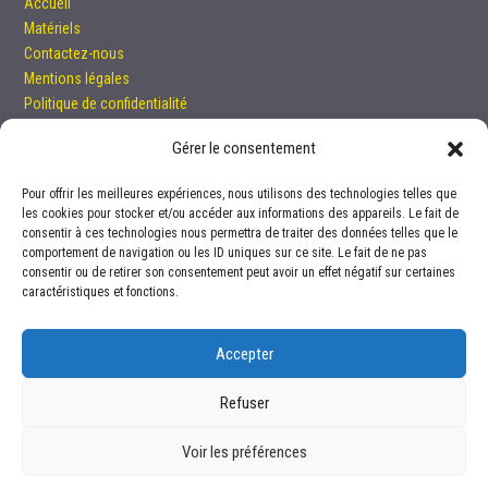
Accueil
Matériels
Contactez-nous
Mentions légales
Politique de confidentialité
Crédits photos
Gérer le consentement
Accès à l'intranet ...
Pour offrir les meilleures expériences, nous utilisons des technologies telles que
les cookies pour stocker et/ou accéder aux informations des appareils. Le fait de
consentir à ces technologies nous permettra de traiter des données telles que le
DTAMB
comportement de navigation ou les ID uniques sur ce site. Le fait de ne pas
consentir ou de retirer son consentement peut avoir un effet négatif sur certaines
Université Claude Bernard Lyon 1
caractéristiques et fonctions.
Bât. Raphaël Dubois
8 rue Dubois
Accepter
69622 VILLEURBANNE CEDEX
Tél. : 04 72 43 11 10
Refuser
Voir les préférences