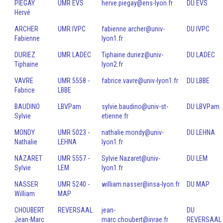
PIEGAY
UMR EVS
herve.piegay@ens-lyon.fr
DU EVS
Hervé
ARCHER
UMR IVPC
fabienne.archer@univ-
DU IVPC
Fabienne
lyon1.fr
DURIEZ
UMR LADEC
Tiphaine.duriez@univ-
DU LADEC
Tiphaine
lyon2.fr
VAVRE
UMR 5558 -
fabrice.vavre@univ-lyon1.fr
DU LBBE
Fabrice
LBBE
BAUDINO
LBVPam
sylvie.baudino@univ-st-
DU LBVPam
Sylvie
etienne.fr
MONDY
UMR 5023 -
nathalie.mondy@univ-
DU LEHNA
Nathalie
LEHNA
lyon1.fr
NAZARET
UMR 5557 -
Sylvie.Nazaret@univ-
DU LEM
Sylvie
LEM
lyon1.fr
NASSER
UMR 5240 -
william.nasser@insa-lyon.fr
DU MAP
William
MAP
CHOUBERT
REVERSAAL
jean-
DU
Jean-Marc
marc.choubert@inrae.fr
REVERSAAL