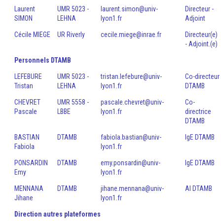
Laurent
UMR 5023 -
laurent.simon@univ-
Directeur -
SIMON
LEHNA
lyon1.fr
Adjoint
Cécile MIEGE
UR Riverly
cecile.miege@inrae.fr
Directeur(e)
- Adjoint.(e)
Personnels DTAMB
LEFEBURE
UMR 5023 -
tristan.lefebure@univ-
Co-directeur
Tristan
LEHNA
lyon1.fr
DTAMB
CHEVRET
UMR 5558 -
pascale.chevret@univ-
Co-
Pascale
LBBE
lyon1.fr
directrice
DTAMB
BASTIAN
DTAMB
fabiola.bastian@univ-
IgE DTAMB
Fabiola
lyon1.fr
PONSARDIN
DTAMB
emy.ponsardin@univ-
IgE DTAMB
Emy
lyon1.fr
MENNANA
DTAMB
jihane.mennana@univ-
AI DTAMB
Jihane
lyon1.fr
Direction autres plateformes