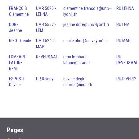
FRANÇOIS
UMR 5023 -
clementine.francois@univ-
RU LEHNA
Clémentine
LEHNA
lyon1.fr
DORE
UMR 5557 -
jeanne.dore@univ-lyon1.fr
RU LEM
Jeanne
LEM
RIBOT Cecile
UMR 5240 -
cecile.ribot@univ-lyon1.fr
RU MAP
MAP
LOMBART-
REVERSAAL
remi.lombard-
RU
LATUNE
latune@inrae.fr
REVERSAAL
REMI
ESPOSTI
UR Riverly
davide.degli-
RU RIVERLY
Davide
esposti@inrae.fr
Pages