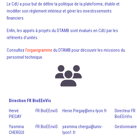
Le CdU a pour but de définir la politique de la plateforme, établir et
modifier son règlement intérieur et gérer les investissements
financiers.
Enfin, les appels à projets du DTAMB sont évalués en CdU par les
référents d’unités.
Consultez
l’organigramme
du DTAMB pour découvrir les missions du
personnel technique.
Direction FR BioEEnVis
Hervé
FR BioEEnviS
Herve.Piegay@ens-lyon.fr
Directeur FR
PIEGAY
BioEEnVis
Yasmina
FR BioEEnviS
yasmina.chergui@univ-
Gestionnaire
CHERGUI
lyon1.fr