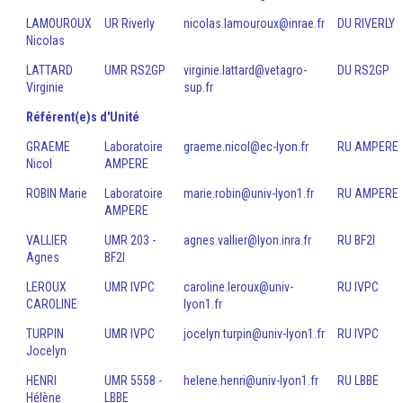
LAMOUROUX
UR Riverly
nicolas.lamouroux@inrae.fr
DU RIVERLY
Nicolas
LATTARD
UMR RS2GP
virginie.lattard@vetagro-
DU RS2GP
Virginie
sup.fr
Référent(e)s d'Unité
GRAEME
Laboratoire
graeme.nicol@ec-lyon.fr
RU AMPERE
Nicol
AMPERE
ROBIN Marie
Laboratoire
marie.robin@univ-lyon1.fr
RU AMPERE
AMPERE
VALLIER
UMR 203 -
agnes.vallier@lyon.inra.fr
RU BF2I
Agnes
BF2I
LEROUX
UMR IVPC
caroline.leroux@univ-
RU IVPC
CAROLINE
lyon1.fr
TURPIN
UMR IVPC
jocelyn.turpin@univ-lyon1.fr
RU IVPC
Jocelyn
HENRI
UMR 5558 -
helene.henri@univ-lyon1.fr
RU LBBE
Hélène
LBBE